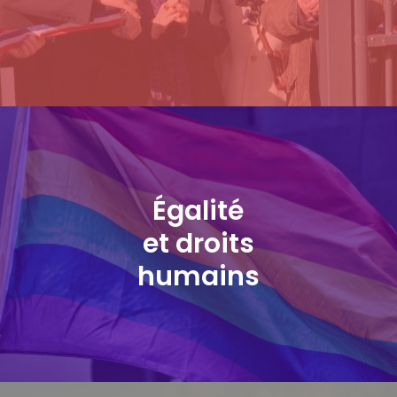
Égalité
et droits
humains