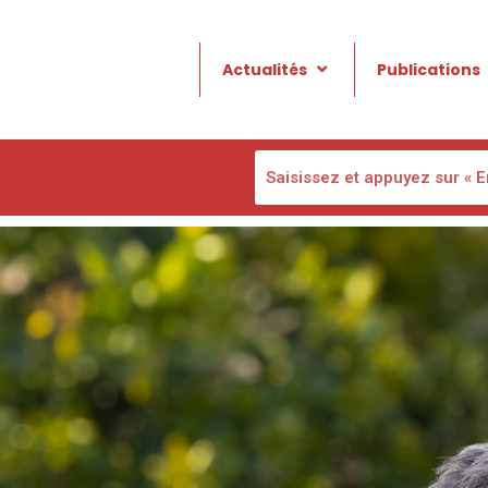
Actualités
Publications