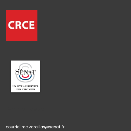
Permanence
courriel mc.varaillas@senat.fr