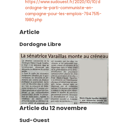
https://www.sudouest.fr/2020/10/10/d
ordogne-le-parti-communiste-en-
campagne-pour-les-emplois-7947515-
1980.php
Article
Dordogne Libre
Article du 12 novembre
Sud-Ouest