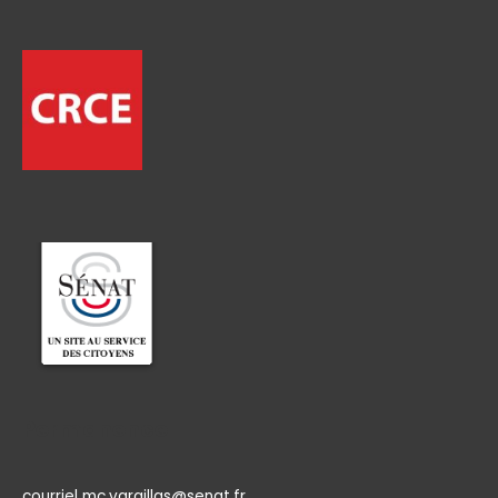
Permanence
courriel mc.varaillas@senat.fr