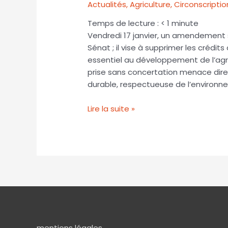
Actualités
,
Agriculture
,
Circonscriptio
Temps de lecture :
< 1
minute
Vendredi 17 janvier, un amendement
Sénat ; il vise à supprimer les crédit
essentiel au développement de l’agr
prise sans concertation menace direc
durable, respectueuse de l’environn
Lire la suite »
mentions légales