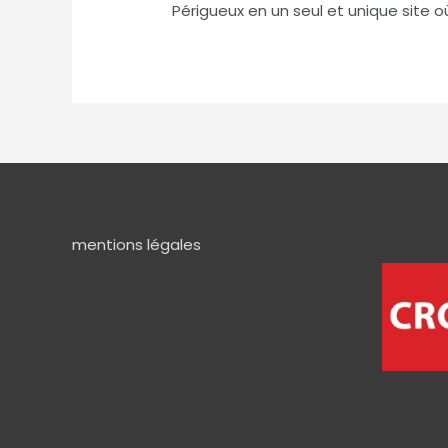
Périgueux en un seul et unique site 
mentions légales