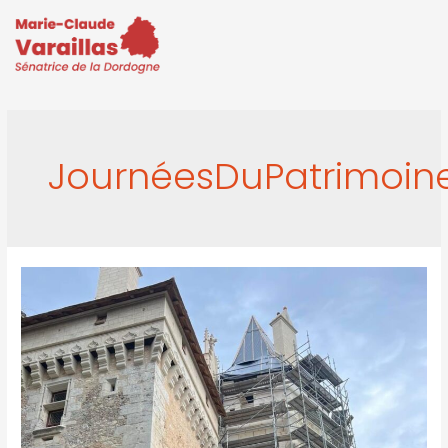
JournéesDuPatrimoin