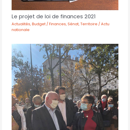
Le projet de loi de finances 2021
Actualités
,
Budget / Finances
,
Sénat
,
Territoire / Actu
nationale