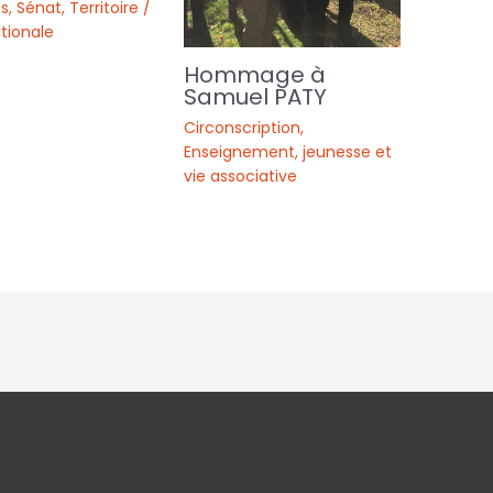
s
,
Sénat
,
Territoire /
tionale
Hommage à
Samuel PATY
Circonscription
,
Enseignement, jeunesse et
vie associative