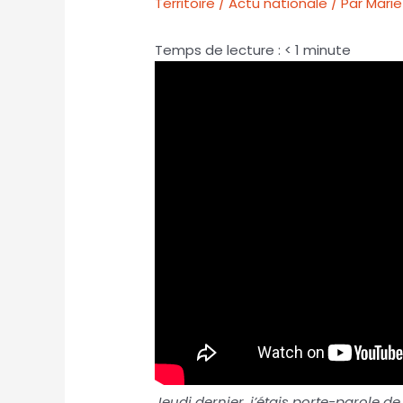
Territoire / Actu nationale
/ Par
Marie
Temps de lecture :
< 1
minute
Jeudi dernier, j’étais porte-parole