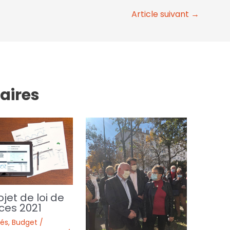
Article suivant
→
laires
ojet de loi de
ces 2021
tés
,
Budget /