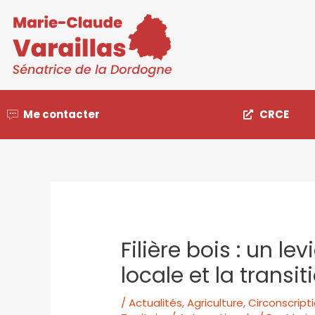
Me contacter
CRCE
Filière bois : un l
locale et la transi
/
Actualités
,
Agriculture
,
Circonscript