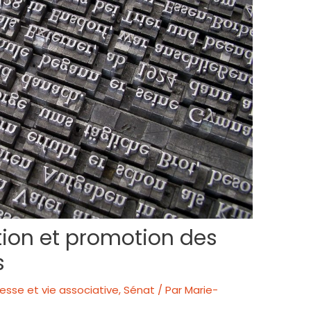
tion et promotion des
s
esse et vie associative
,
Sénat
/ Par
Marie-