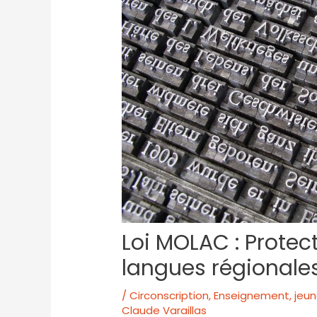
Loi MOLAC : Protec
langues régionale
/
Circonscription
,
Enseignement, jeun
Claude Varaillas