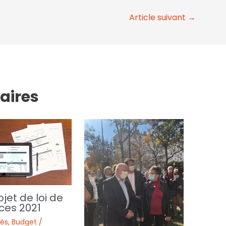
Article suivant
→
laires
ojet de loi de
ces 2021
tés
,
Budget /