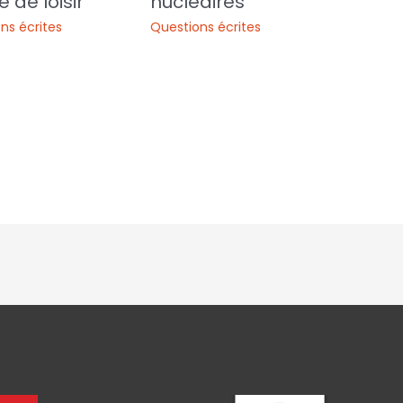
 de loisir
nucléaires
ns écrites
Questions écrites