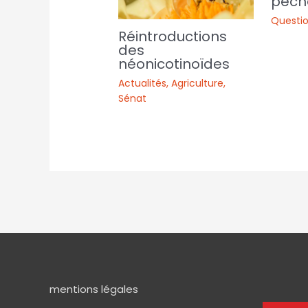
pêche
Questio
Réintroductions
des
néonicotinoïdes
Actualités
,
Agriculture
,
Sénat
mentions légales