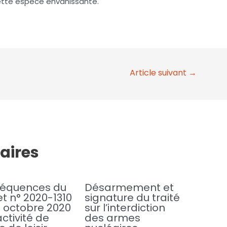
 cette espèce envahissante.
Article suivant
→
laires
équences du
Désarmement et
t n° 2020-1310
signature du traité
 octobre 2020
sur l’interdiction
activité de
des armes