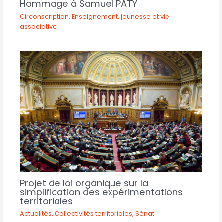
Hommage à Samuel PATY
Circonscription
,
Enseignement, jeunesse et vie
associative
Projet de loi organique sur la
simplification des expérimentations
territoriales
Actualités
,
Collectivités territoriales
,
Sénat