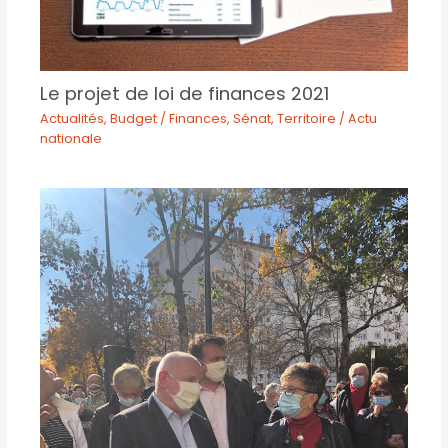
Le projet de loi de finances 2021
Actualités
,
Budget / Finances
,
Sénat
,
Territoire / Actu
nationale