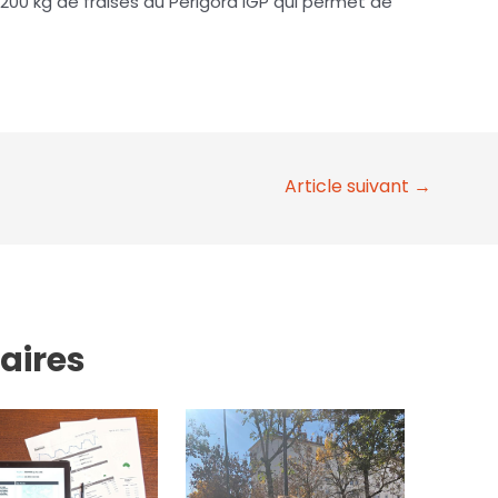
200 kg de fraises du Périgord IGP qui permet de
Article suivant
→
laires