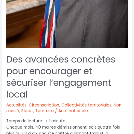
Des avancées concrètes
pour encourager et
sécuriser l’engagement
local
Actualités
,
Circonscription
,
Collectivités territoriales
,
Non
classé
,
Sénat
,
Territoire / Actu nationale
Temps de lecture :
< 1
minute
Chaque mois, 40 maires démissionnent, soit quatre fois
plus qu’il y a dix ans. Ce chiffre alarmant traduit la