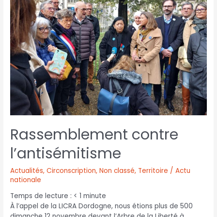
Rassemblement contre
l’antisémitisme
Actualités
,
Circonscription
,
Non classé
,
Territoire / Actu
nationale
Temps de lecture :
< 1
minute
À l’appel de la LICRA Dordogne, nous étions plus de 500
dimanche 12 novembre devant l’Arbre de la Liberté à