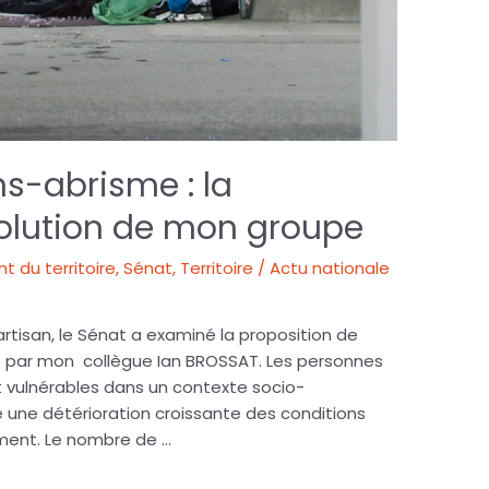
ns-abrisme : la
solution de mon groupe
du territoire
,
Sénat
,
Territoire / Actu nationale
tisan, le Sénat a examiné la proposition de
 par mon collègue Ian BROSSAT. Les personnes
 vulnérables dans un contexte socio-
e une détérioration croissante des conditions
ment. Le nombre de …