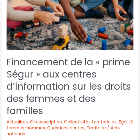
Financement de la « prime
Ségur » aux centres
d’information sur les droits
des femmes et des
familles
Actualités
,
Circonscription
,
Collectivités territoriales
,
Égalité
femmes-hommes
,
Questions écrites
,
Territoire / Actu
nationale