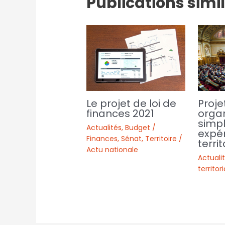
Publications simi
Proje
Le projet de loi de
organ
finances 2021
simpl
Actualités
,
Budget /
expé
Finances
,
Sénat
,
Territoire /
territ
Actu nationale
Actuali
territor