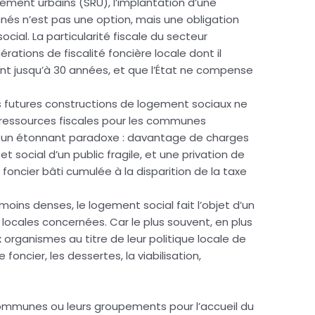
llement urbains (SRU), l’implantation d’une
és n’est pas une option, mais une obligation
ocial. La particularité fiscale du secteur
rations de fiscalité foncière locale dont il
ant jusqu’à 30 années, et que l’État ne compense
les futures constructions de logement sociaux ne
ressources fiscales pour les communes
nc un étonnant paradoxe : davantage de charges
t social d’un public fragile, et une privation de
foncier bâti cumulée à la disparition de la taxe
moins denses, le logement social fait l’objet d’un
 locales concernées. Car le plus souvent, en plus
 organismes au titre de leur politique locale de
foncier, les dessertes, la viabilisation,
 communes ou leurs groupements pour l’accueil du