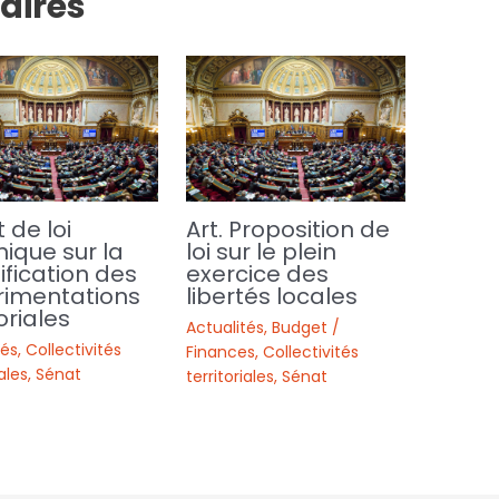
laires
t de loi
Art. Proposition de
ique sur la
loi sur le plein
ification des
exercice des
rimentations
libertés locales
oriales
Actualités
,
Budget /
tés
,
Collectivités
Finances
,
Collectivités
iales
,
Sénat
territoriales
,
Sénat