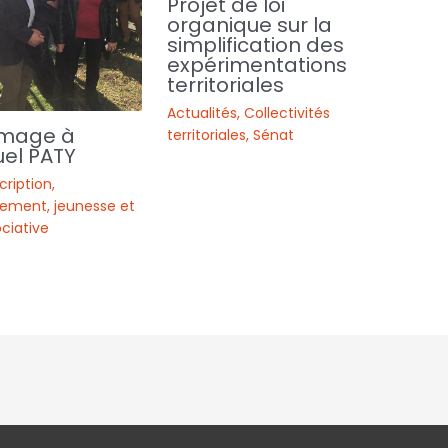
Projet de loi
organique sur la
simplification des
expérimentations
territoriales
Actualités
,
Collectivités
mage à
territoriales
,
Sénat
el PATY
cription
,
ement, jeunesse et
ociative