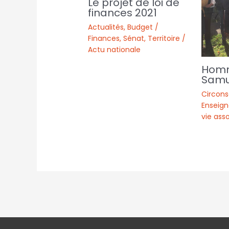
Le projet de loi de
finances 2021
Actualités
,
Budget /
Finances
,
Sénat
,
Territoire /
Actu nationale
Hom
Samu
Circons
Enseign
vie ass