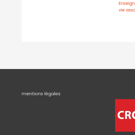
Enseign
vie ass
mentions légales