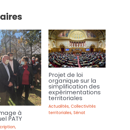
laires
Projet de loi
organique sur la
simplification des
expérimentations
territoriales
Actualités
,
Collectivités
mage à
territoriales
,
Sénat
el PATY
cription
,