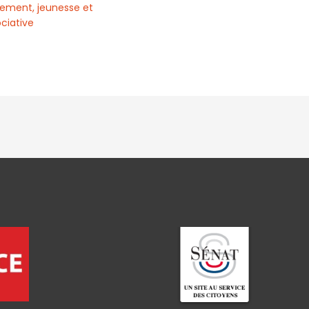
ement, jeunesse et
ociative