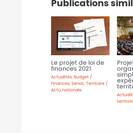
Publications simi
Proje
Le projet de loi de
organ
finances 2021
simpl
Actualités
,
Budget /
expé
Finances
,
Sénat
,
Territoire /
territ
Actu nationale
Actuali
territor