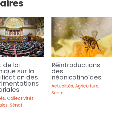
laires
t de loi
Réintroductions
ique sur la
des
ification des
néonicotinoïdes
rimentations
Actualités
,
Agriculture
,
oriales
Sénat
tés
,
Collectivités
iales
,
Sénat