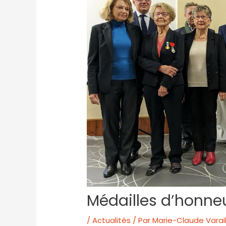
Médailles d’honneu
/
Actualités
/ Par
Marie-Claude Varail