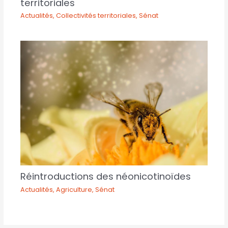
territoriales
Actualités
,
Collectivités territoriales
,
Sénat
Réintroductions des néonicotinoïdes
Actualités
,
Agriculture
,
Sénat