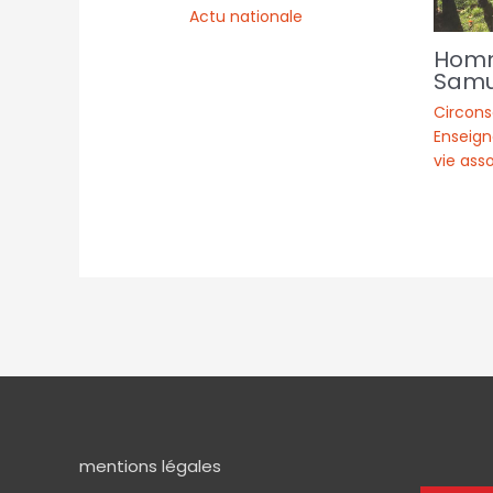
Actu nationale
Hom
Samu
Circons
Enseign
vie ass
mentions légales