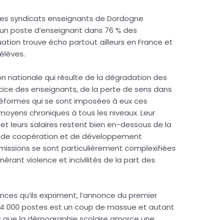
, les syndicats enseignants de Dordogne
s un poste d’enseignant dans 76 % des
ation trouve écho partout ailleurs en France et
 élèves.
n nationale qui résulte de la dégradation des
cice des enseignants, de la perte de sens dans
e réformes qui se sont imposées à eux ces
oyens chroniques à tous les niveaux. Leur
et leurs salaires restent bien en-dessous de la
n de coopération et de développement
missions se sont particulièrement complexifiées
érant violence et incivilités de la part des
nces qu’ils expriment, l’annonce du premier
de 4 000 postes est un coup de massue et autant
rs que la démographie scolaire amorce une