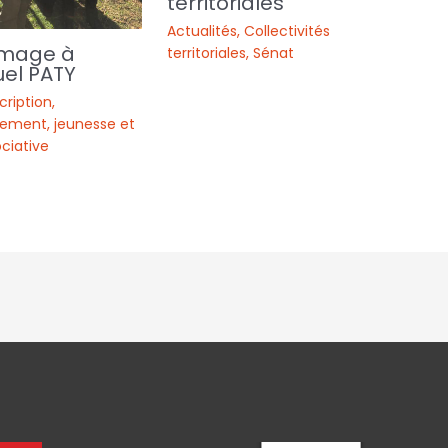
territoriales
Actualités
,
Collectivités
mage à
territoriales
,
Sénat
el PATY
cription
,
ement, jeunesse et
ociative