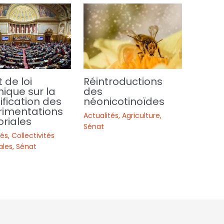
t de loi
Réintroductions
ique sur la
des
ification des
néonicotinoïdes
rimentations
Actualités
,
Agriculture
,
oriales
Sénat
tés
,
Collectivités
iales
,
Sénat