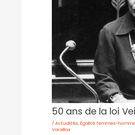
50 ans de la loi Vei
/
Actualités
,
Égalité femmes-homm
Varaillas