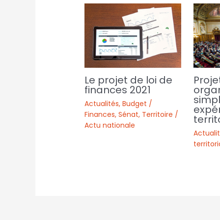
Proje
Le projet de loi de
organ
finances 2021
simpl
Actualités
,
Budget /
expé
Finances
,
Sénat
,
Territoire /
territ
Actu nationale
Actuali
territor