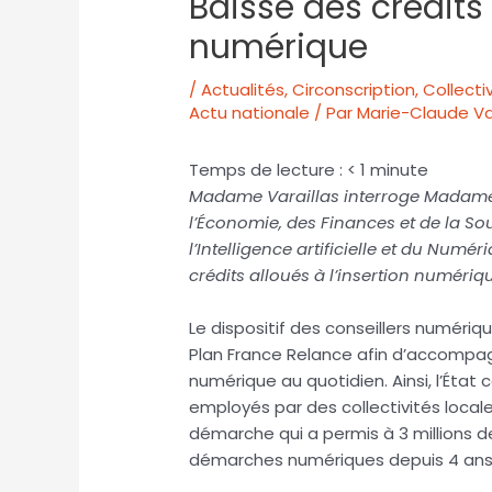
Baisse des crédits 
numérique
/
Actualités
,
Circonscription
,
Collectiv
Actu nationale
/ Par
Marie-Claude Var
Temps de lecture :
< 1
minute
Madame Varaillas interroge
M
adame
l’Économie, des Finances et de la So
l’Intelligence artificielle et du Numér
crédits alloués à l’insertion numériq
Le dispositif des conseillers numéri
Plan France Relance afin d’accompag
numérique au quotidien. Ainsi, l’État
employés par des collectivités local
démarche qui a permis à 3 millions 
démarches numériques depuis 4 ans