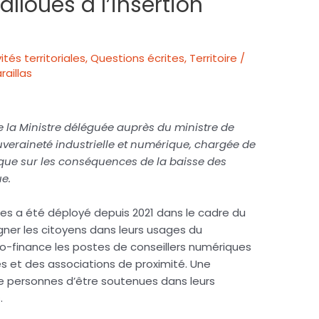
alloués à l’insertion
ités territoriales
,
Questions écrites
,
Territoire /
aillas
 la M
inistre déléguée auprès du ministre de
uveraineté industrielle et numérique, chargée de
ique
sur les conséquences de la baisse des
ue.
ques a été déployé depuis 2021 dans le cadre du
ner les citoyens dans leurs usages du
 co-finance les postes de conseillers numériques
es et des associations de proximité. Une
de personnes d’être soutenues dans leurs
.