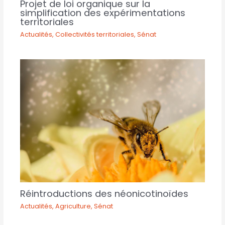
Projet de loi organique sur la
simplification des expérimentations
territoriales
Actualités
,
Collectivités territoriales
,
Sénat
Réintroductions des néonicotinoïdes
Actualités
,
Agriculture
,
Sénat