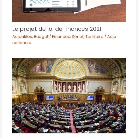
Le projet de loi de finances 2021
Actualités
,
Budget / Finances
,
Sénat
,
Territoire / Actu
nationale