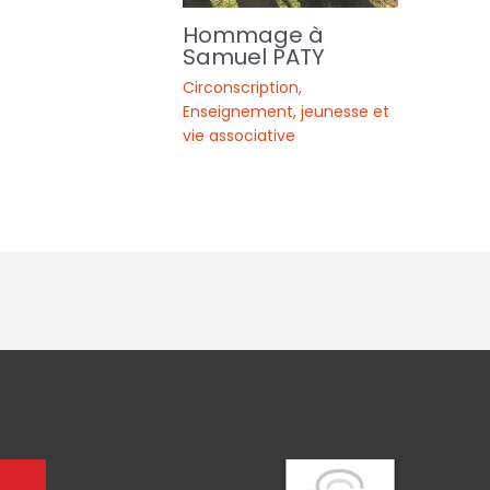
Hommage à
Samuel PATY
Circonscription
,
Enseignement, jeunesse et
vie associative