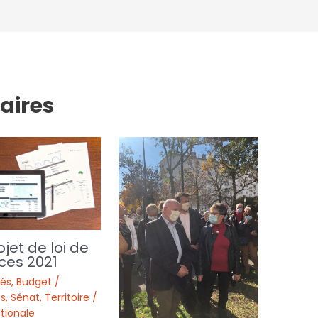
laires
ojet de loi de
ces 2021
tés
,
Budget /
s
,
Sénat
,
Territoire /
tionale