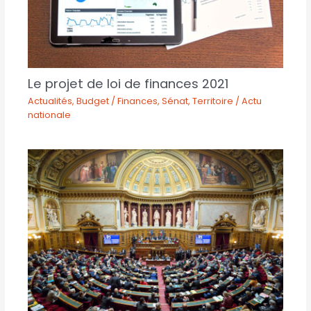
Le projet de loi de finances 2021
Actualités
,
Budget / Finances
,
Sénat
,
Territoire / Actu
nationale