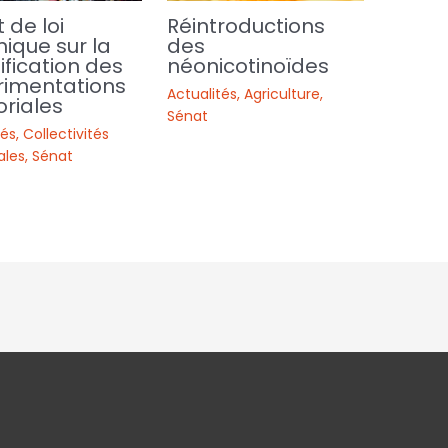
t de loi
Réintroductions
ique sur la
des
ification des
néonicotinoïdes
rimentations
Actualités
,
Agriculture
,
oriales
Sénat
tés
,
Collectivités
iales
,
Sénat