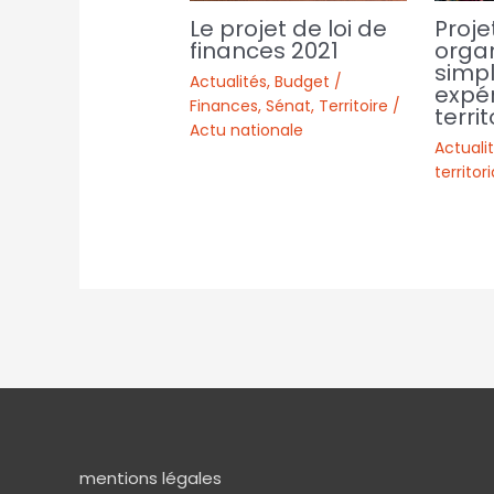
Proje
Le projet de loi de
organ
finances 2021
simpl
Actualités
,
Budget /
expé
Finances
,
Sénat
,
Territoire /
territ
Actu nationale
Actuali
territor
mentions légales