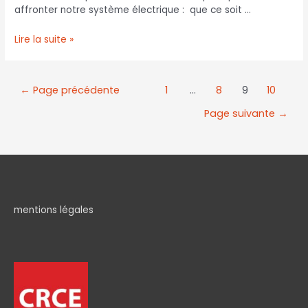
affronter notre système électrique : que ce soit …
Lire la suite »
←
Page précédente
1
…
8
9
10
Page suivante
→
mentions légales